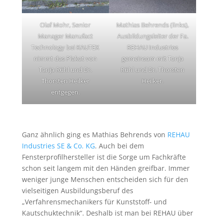
Olaf Mohr, Senior
Mathias Behrends (links),
Manager Manufact
Ausbildungsleiter der Fa.
Technology bei KAUTEX
REHAU Industries
nimmt das Plakat von
gemeinsam mit Tanja
Tanja Rühl und Dr.
Rühl und Dr. Thorsten
Thorsten Heilker
Heilker.
entgegen.
Ganz ähnlich ging es Mathias Behrends von
REHAU
Industries SE & Co. KG
. Auch bei dem
Fensterprofilhersteller ist die Sorge um Fachkräfte
schon seit langem mit den Händen greifbar. Immer
weniger junge Menschen entscheiden sich für den
vielseitigen Ausbildungsberuf des
„Verfahrensmechanikers für Kunststoff- und
Kautschuktechnik“. Deshalb ist man bei REHAU über