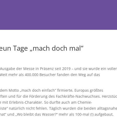
eun Tage „mach doch mal“
 Ausgabe der Messe in Präsenz seit 2019 – und sie wurde ein volle
e: Weit mehr als 400.000 Besucher fanden den Weg auf das
 dem Motto „mach doch einfach“ firmierte, Europas größtes
ften und für die Förderung des Fachkräfte-Nachwuchses. Herzstü
 mit Erlebnis-Charakter. So durfte auch am Chemie-
ste“ natürlich nicht fehlen. Täglich wurden die beiden alltagsnah
t“ und „Wo bleibt das Wasser?“ mehr als 100-mal (!) aufgebaut,