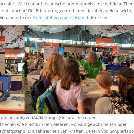
probiert. Die Lust auf technische und naturwissenschaftliche The
zeit spürbar! Die Erläuterungen und Infos darüber, welche wichti
len, lieferte der
Kunststofferzeugerverband
direkt mit.
die unzähligen (Aufklärungs-)Gespräche zu den
u Themen wie Plastik in den Meeren, Konsumgewohnheiten oder
haftsstand. Mit zahlreichen Lehrkräften, Leitern von Schülerlabo