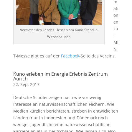
m
ati
on
en
zu
Vertreter des Landes Hessen am Kuno-Stand in
r
Witzenhausen
MI
N
T-Messe gibt es auf der
Facebook
-Seite des Vereins.
Kuno erleben im Energie Erlebnis Zentrum
Aurich
22, Sep. 2017
Deutsche Schüler zeigen nach wie vor wenig
Interesse an naturwissenschaftlichen Fächern. Wie
Medien kürzlich berichteten, streben in entwickelten
Ländern nur in Indonesien und Dänemark noch
weniger Jugendliche eine naturwissenschaftliche
Karriere an als in Deutschland. Wie lassen sich also