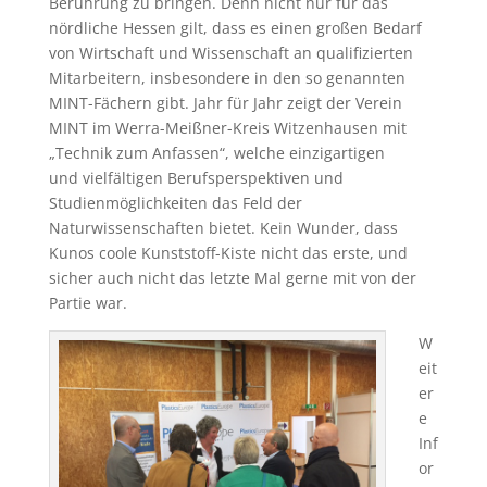
Berührung zu bringen. Denn nicht nur für das
nördliche Hessen gilt, dass es einen großen Bedarf
von Wirtschaft und Wissenschaft an qualifizierten
Mitarbeitern, insbesondere in den so genannten
MINT-Fächern gibt. Jahr für Jahr zeigt der Verein
MINT im Werra-Meißner-Kreis Witzenhausen mit
„Technik zum Anfassen“, welche einzigartigen
und vielfältigen Berufsperspektiven und
Studienmöglichkeiten das Feld der
Naturwissenschaften bietet. Kein Wunder, dass
Kunos coole Kunststoff-Kiste nicht das erste, und
sicher auch nicht das letzte Mal gerne mit von der
Partie war.
W
eit
er
e
Inf
or