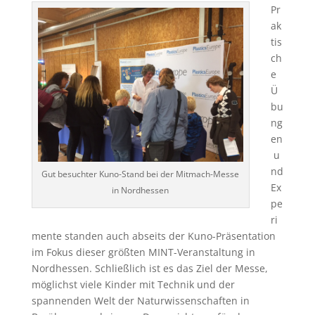
Pr
ak
tis
ch
e
Ü
bu
ng
en
u
nd
Gut besuchter Kuno-Stand bei der Mitmach-Messe
Ex
in Nordhessen
pe
ri
mente standen auch abseits der Kuno-Präsentation
im Fokus dieser größten MINT-Veranstaltung in
Nordhessen. Schließlich ist es das Ziel der Messe,
möglichst viele Kinder mit Technik und der
spannenden Welt der Naturwissenschaften in