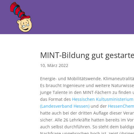
MINT-Bildung gut gestarte
10, März 2022
Energie- und Mobilitätswende. Klimaneutralitä
Es braucht Ingenieure und weitere Naturwissens
junge Talente in den MINT-Fächern zu finden 
das Format des
Hessischen Kultusministeriu
(Landesverband Hessen)
und der
HessenChem
hatte auch bei der dritten Auflage dieser Ve
sicher. Alle 26 Lehrkräfte hatten bereits im V
auch selbst durchführen. So steht dem baldige
Nachfrage ungebrochen hoch ist, zeigt übrigens