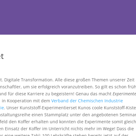
t
t. Digitale Transformation. Alle diese großen Themen unserer Zeit 
chaftler, um sie erfolgreich voranzutreiben. So gilt es schon früh
und für diese Karriere zu begeistern! Genau das macht
Experimente
m
in Kooperation mit dem
Verband der Chemischen Industrie
ie
. Unser Kunststoff-Experimentierset Kunos coole Kunststoff-Kist
ranstaltungsreihe einen Stammplatz unter den angebotenen Semina
orfeld den Koffer erhalten und konnten die Experimente somit gleic
n Einsatz der Koffer im Unterricht nichts mehr im Wege! Dass die
 eine weitere Zahl: 100 Lehrkräfte stehen bereits jetzt auf der