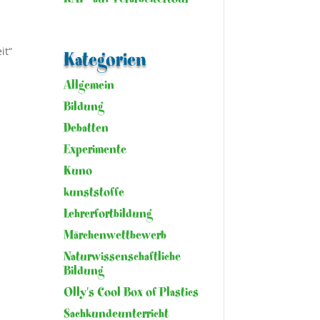
it“
Kategorien
Allgemein
Bildung
Debatten
Experimente
Kuno
kunststoffe
Lehrerfortbildung
Märchenwettbewerb
Naturwissenschaftliche
Bildung
Olly's Cool Box of Plastics
Sachkundeunterricht