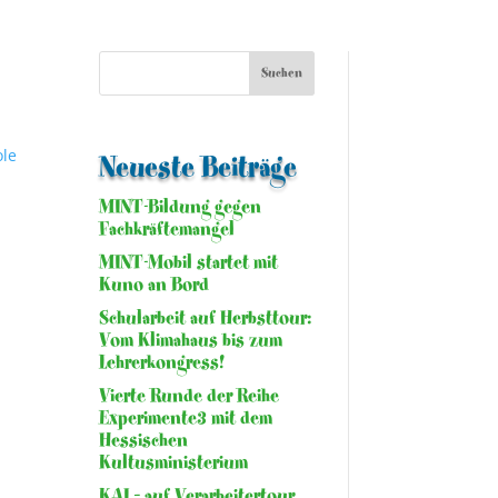
ole
Neueste Beiträge
MINT-Bildung gegen
Fachkräftemangel
MINT-Mobil startet mit
Kuno an Bord
Schularbeit auf Herbsttour:
Vom Klimahaus bis zum
Lehrerkongress!
Vierte Runde der Reihe
Experimente3 mit dem
Hessischen
Kultusministerium
KAI – auf Verarbeitertour