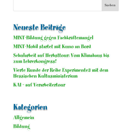
Neueste Beiträge
MINT-Bildung gegen Fachkräftemangel
MINT-Mobil startet mit Kuno an Bord
Schularbeit auf Herbsttour: Vom Klimahaus bis
zum Lehrerkongress!
Vierte Runde der Reihe Experimente3 mit dem
Hessischen Kultusministerium
KAI – auf Verarbeitertour
Kategorien
Allgemein
Bildung