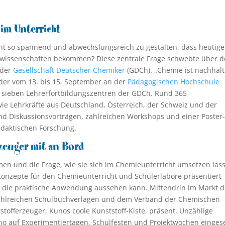
 im Unterricht
ht so spannend und abwechslungsreich zu gestalten, dass heutige
wissenschaften bekommen? Diese zentrale Frage schwebte über d
 der
Gesellschaft Deutscher Chemiker
(GDCh). „Chemie ist nachhalti
der vom 13. bis 15. September an der
Pädagogischen Hochschule
t sieben Lehrerfortbildungszentren der GDCh. Rund 365
ie Lehrkräfte aus Deutschland, Österreich, der Schweiz und der
und Diskussionsvorträgen, zahlreichen Workshops und einer Poster
idaktischen Forschung.
zeuger mit an Bord
en und die Frage, wie sie sich im Chemieunterricht umsetzen las
onzepte für den Chemieunterricht und Schülerlabore präsentiert
e die praktische Anwendung aussehen kann. Mittendrin im Markt d
ahlreichen Schulbuchverlagen und dem Verband der Chemischen
stofferzeuger, Kunos coole Kunststoff-Kiste, präsent. Unzählige
o auf Experimentiertagen, Schulfesten und Projektwochen einges