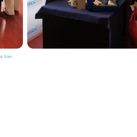
es
hier
.