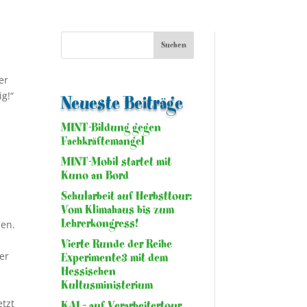
er
g!“
Neueste Beiträge
MINT-Bildung gegen
Fachkräftemangel
-
MINT-Mobil startet mit
Kuno an Bord
Schularbeit auf Herbsttour:
Vom Klimahaus bis zum
Lehrerkongress!
sen.
Vierte Runde der Reihe
er
Experimente3 mit dem
Hessischen
Kultusministerium
etzt
KAI – auf Verarbeitertour