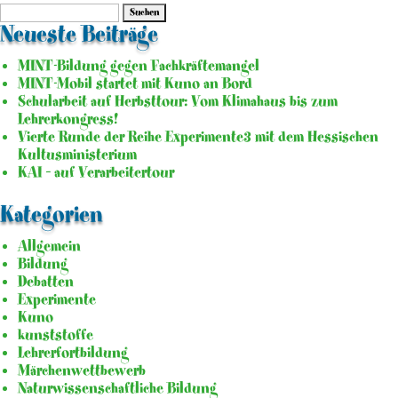
Suche
nach:
Neueste Beiträge
MINT-Bildung gegen Fachkräftemangel
MINT-Mobil startet mit Kuno an Bord
Schularbeit auf Herbsttour: Vom Klimahaus bis zum
Lehrerkongress!
Vierte Runde der Reihe Experimente3 mit dem Hessischen
Kultusministerium
KAI – auf Verarbeitertour
Kategorien
Allgemein
Bildung
Debatten
Experimente
Kuno
kunststoffe
Lehrerfortbildung
Märchenwettbewerb
Naturwissenschaftliche Bildung