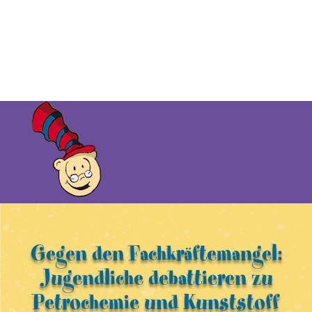
Gegen den Fachkräftemangel:
Jugendliche debattieren zu
Petrochemie und Kunststoff