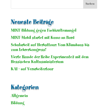
Neueste Beiträge
MINT-Bildung gegen Fachkräftemangel
MINT-Mobil startet mit Kuno an Bord
Schularbeit auf Herbsttour: Vom Klimahaus bis
zum Lehrerkongress!
Vierte Runde der Reihe Experimente3 mit dem
Hessischen Kultusministerium
KAI – auf Verarbeitertour
Kategorien
Allgemein
Bildung