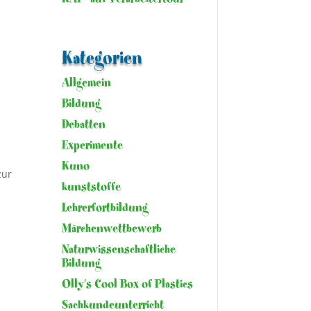
Kategorien
Allgemein
Bildung
Debatten
Experimente
Kuno
zur
kunststoffe
Lehrerfortbildung
Märchenwettbewerb
Naturwissenschaftliche
Bildung
Olly's Cool Box of Plastics
Sachkundeunterricht