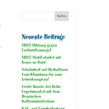
n
Neueste Beiträge
MINT-Bildung gegen
r
Fachkräftemangel
MINT-Mobil startet mit
Kuno an Bord
Schularbeit auf Herbsttour:
Vom Klimahaus bis zum
Lehrerkongress!
Vierte Runde der Reihe
Experimente3 mit dem
Hessischen
Kultusministerium
KAI – auf Verarbeitertour