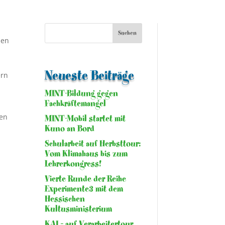
sen
Neueste Beiträge
ern
MINT-Bildung gegen
Fachkräftemangel
ten
MINT-Mobil startet mit
Kuno an Bord
Schularbeit auf Herbsttour:
Vom Klimahaus bis zum
Lehrerkongress!
Vierte Runde der Reihe
Experimente3 mit dem
Hessischen
Kultusministerium
KAI – auf Verarbeitertour