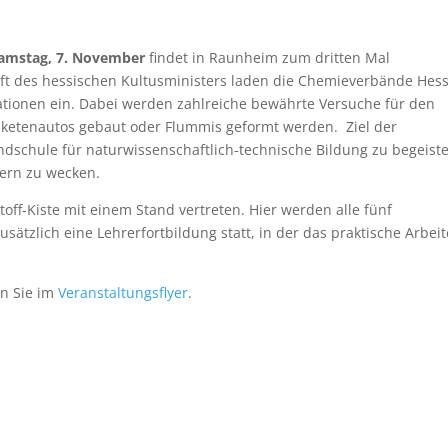
amstag, 7. November
findet in Raunheim zum dritten Mal
aft des hessischen Kultusministers laden die Chemieverbände Hes
ionen ein. Dabei werden zahlreiche bewährte Versuche für den
aketenautos gebaut oder Flummis geformt werden. Ziel der
rundschule für naturwissenschaftlich-technische Bildung zu begeist
hern zu wecken.
toff-Kiste mit einem Stand vertreten. Hier werden alle fünf
sätzlich eine Lehrerfortbildung statt, in der das praktische Arbei
en Sie im
Veranstaltungsflyer
.