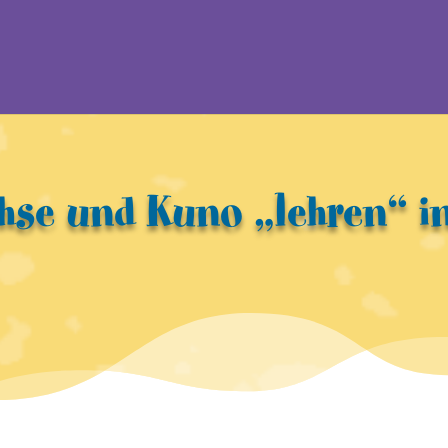
hse und Kuno „lehren“ in