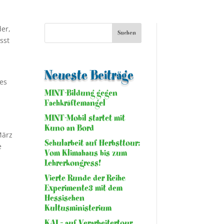
der,
sst
Neueste Beiträge
 es
MINT-Bildung gegen
Fachkräftemangel
MINT-Mobil startet mit
Kuno an Bord
März
Schularbeit auf Herbsttour:
e
Vom Klimahaus bis zum
Lehrerkongress!
Vierte Runde der Reihe
Experimente3 mit dem
Hessischen
Kultusministerium
KAI – auf Verarbeitertour