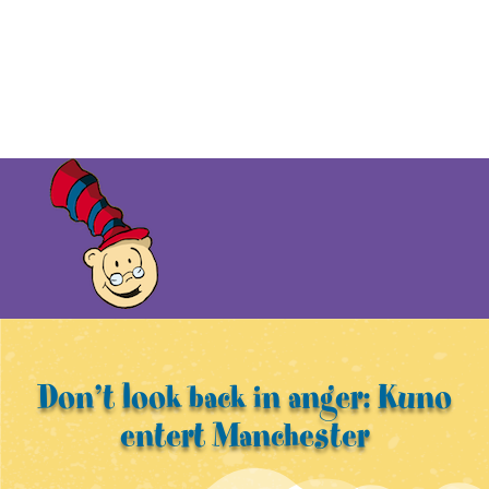
Don’t look back in anger: Kuno
entert Manchester