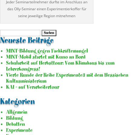
Jeder Seminarteilnehmer durfte im Anschluss an
das Olly-Seminar einen Experimentierkoffer für
seine jeweilige Region mitnehmen
Suche
nach:
Neueste Beiträge
MINT-Bildung gegen Fachkräftemangel
MINT-Mobil startet mit Kuno an Bord
Schularbeit auf Herbsttour: Vom Klimahaus bis zum
Lehrerkongress!
Vierte Runde der Reihe Experimente3 mit dem Hessischen
Kultusministerium
KAI – auf Verarbeitertour
Kategorien
Allgemein
Bildung
Debatten
Experimente