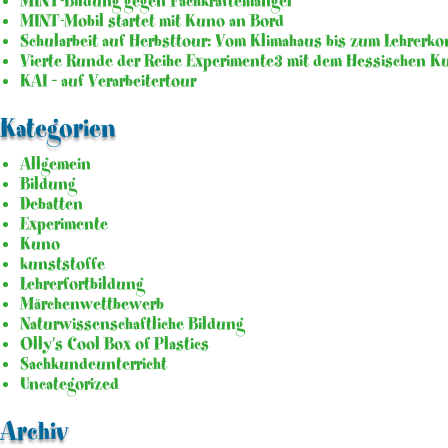
MINT-Bildung gegen Fachkräftemangel
MINT-Mobil startet mit Kuno an Bord
Schularbeit auf Herbsttour: Vom Klimahaus bis zum Lehrerko
Vierte Runde der Reihe Experimente3 mit dem Hessischen K
KAI – auf Verarbeitertour
Kategorien
Allgemein
Bildung
Debatten
Experimente
Kuno
kunststoffe
Lehrerfortbildung
Märchenwettbewerb
Naturwissenschaftliche Bildung
Olly's Cool Box of Plastics
Sachkundeunterricht
Uncategorized
Archiv